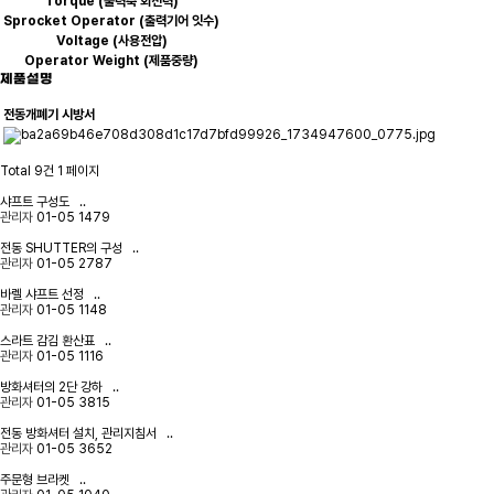
Torque (출력축 회전력)
Sprocket Operator (출력기어 잇수)
Voltage (사용전압)
Operator Weight (제품중량)
제품설명
전동개폐기 시방서
Total 9건
1 페이지
샤프트 구성도
..
관리자
01-05
1479
전동 SHUTTER의 구성
..
관리자
01-05
2787
바렐 샤프트 선정
..
관리자
01-05
1148
스라트 감김 환산표
..
관리자
01-05
1116
방화셔터의 2단 강하
..
관리자
01-05
3815
전동 방화셔터 설치, 관리지침서
..
관리자
01-05
3652
주문형 브라켓
..