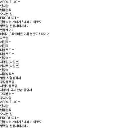
ABOUT US
인사말
납품실적
오시는 길
PRODUCT
전동셔터 개폐기 / 개폐기 회로도
방폭형 전동셔터개폐기
연동제어기
폐쇄기 / 푸쉬버튼 2대 결선도 / 타이머
자료실
제원표
제원표
다운로드
다운로드
인증서
지명원(파일본)
카다록(파일본)
인증서
시험성적서
영문 시험성적서
공장등록증
사업자등록증
지방세, 국세 완납 증명서
고객센터
공지사항
ABOUT US
인사말
납품실적
오시는 길
PRODUCT
전동셔터 개폐기 / 개폐기 회로도
방폭형 전동셔터개폐기