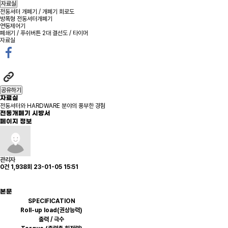
자료실
전동셔터 개폐기 / 개폐기 회로도
방폭형 전동셔터개폐기
연동제어기
폐쇄기 / 푸쉬버튼 2대 결선도 / 타이머
자료실
공유하기
자료실
전동셔터와 HARDWARE 분야의 풍부한 경험
전동개폐기 시방서
페이지 정보
관리자
0건
1,938회
23-01-05 15:51
본문
SPECIFICATION
Roll-up load(권상능력)
출력 / 극수