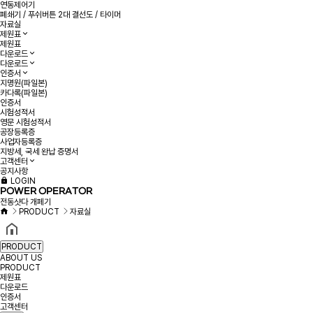
연동제어기
폐쇄기 / 푸쉬버튼 2대 결선도 / 타이머
자료실
제원표
제원표
다운로드
다운로드
인증서
지명원(파일본)
카다록(파일본)
인증서
시험성적서
영문 시험성적서
공장등록증
사업자등록증
지방세, 국세 완납 증명서
고객센터
공지사항
LOGIN
POWER OPERATOR
전동샷다 개페기
PRODUCT
자료실
PRODUCT
ABOUT US
PRODUCT
제원표
다운로드
인증서
고객센터